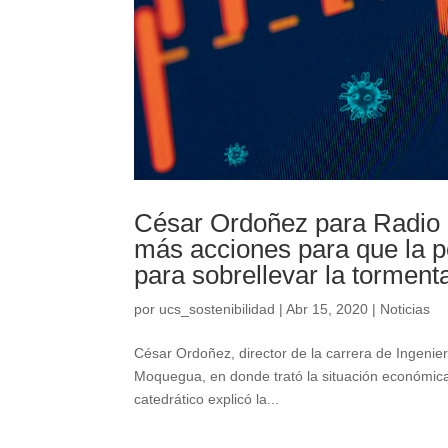
César Ordoñez para Radio 
más acciones para que la po
para sobrellevar la torment
por
ucs_sostenibilidad
|
Abr 15, 2020
|
Noticias
César Ordoñez, director de la carrera de Ingenie
Moquegua, en donde trató la situación económica
catedrático explicó la...