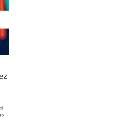
dez
ol
tro