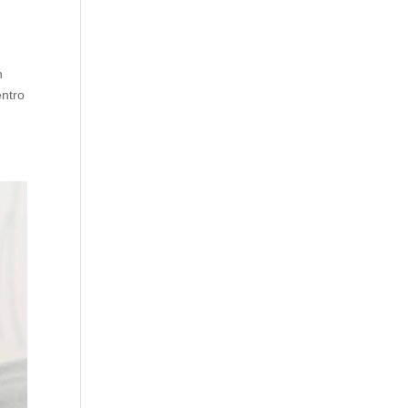
n
entro